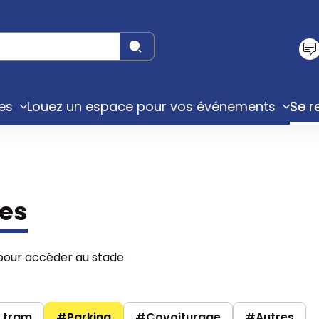
es
Louez un espace pour vos événements
Se r
pes
 pour accéder au stade.
 tram
#Parking
#Covoiturage
#Autres